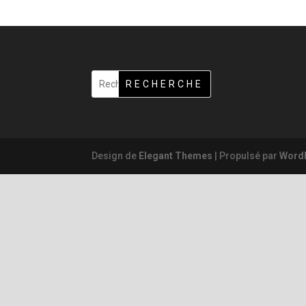
RECHERCHE
Design de
Elegant Themes
| Propulsé par
Word