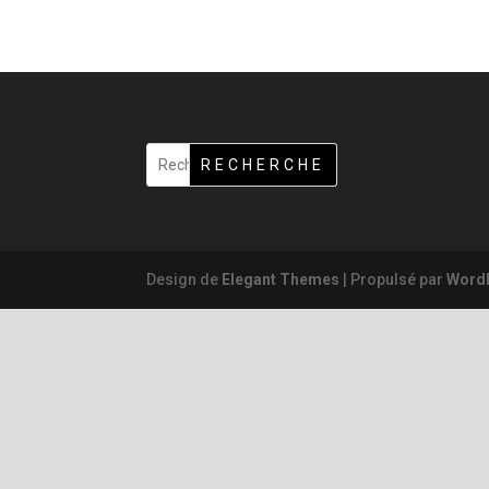
RECHERCHE
Design de
Elegant Themes
| Propulsé par
Word